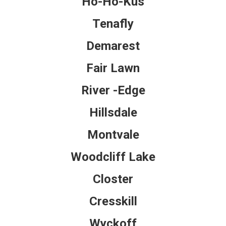
Ho-Ho-Kus
Tenafly
Demarest
Fair Lawn
River -Edge
Hillsdale
Montvale
Woodcliff Lake
Closter
Cresskill
Wyckoff